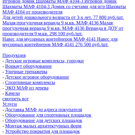
Игровой домик Шахматы МАФ 4104-3
Игровой домик
Шахматы МАФ 4104-3
Домик со счетами для игр Шахматы
МАФ 4104 от производителя
Для детей дошкольного возраста от 3-х лет.
77 800 руб./шт.
Малая прогулочная веранда 9 м.кв. МАФ 4136
Малая
прогулочная веранда 9 м.кв. МАФ 4136
Веранда в ДОУ от
производителя 9 м.кв.
298 100 руб./шт.
Навес для мусорных контейнеров МАФ 4141
Навес для
мусорных контейнеров МАФ 4141
276 500 руб./шт.
Продукция
-
Детские игровые комплексы, городки
-
Воркаут оборудование
-
Уличные тренажеры
-
Детское игровое оборудование
-
Спортивные комплексы
-
ЭКО МАФ из дерева
-
Качели
смотреть все
Услуги
-
Доставка МАФ до адреса покупателя
-
Оборудование для спортивных площадок
-
Оборудование для детских площадок
-
Монтаж малых архитектурных форм
-
Устройство покрытия для площадок