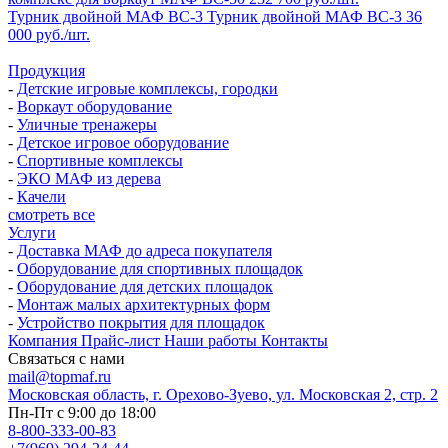
Турник двойной МАФ ВС-3
Турник двойной МАФ ВС-3
36
000 руб./шт.
Продукция
-
Детские игровые комплексы, городки
-
Воркаут оборудование
-
Уличные тренажеры
-
Детское игровое оборудование
-
Спортивные комплексы
-
ЭКО МАФ из дерева
-
Качели
смотреть все
Услуги
-
Доставка МАФ до адреса покупателя
-
Оборудование для спортивных площадок
-
Оборудование для детских площадок
-
Монтаж малых архитектурных форм
-
Устройство покрытия для площадок
Компания
Прайс-лист
Наши работы
Контакты
Связаться с нами
mail@topmaf.ru
Московская область, г. Орехово-Зуево, ул. Московская 2, стр. 2
Пн-Пт с 9:00 до 18:00
8-800-333-00-83