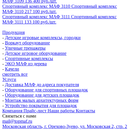
МАФ 3109
136 400 руб./шт.
Спортивный комплекс МАФ 3110
Спортивный комплекс
МАФ 3110
217 100 руб./шт.
Спортивный комплекс МАФ 3111
Спортивный комплекс
МАФ 3111
133 100 руб./шт.
Продукция
-
Детские игровые комплексы, городки
-
Воркаут оборудование
-
Уличные тренажеры
-
Детское игровое оборудование
-
Спортивные комплексы
-
ЭКО МАФ из дерева
-
Качели
смотреть все
Услуги
-
Доставка МАФ до адреса покупателя
-
Оборудование для спортивных площадок
-
Оборудование для детских площадок
-
Монтаж малых архитектурных форм
-
Устройство покрытия для площадок
Компания
Прайс-лист
Наши работы
Контакты
Связаться с нами
mail@topmaf.ru
Московская область, г. Орехово-Зуево, ул. Московская 2, стр. 2