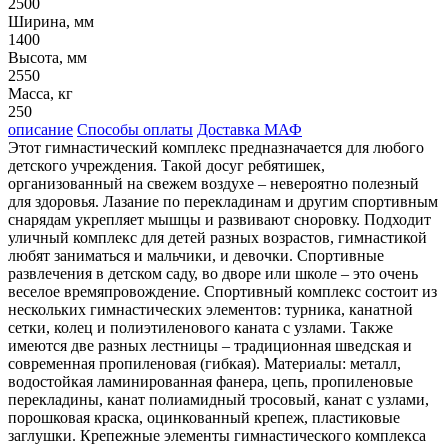
2500
Ширина, мм
1400
Высота, мм
2550
Масса, кг
250
описание
Способы оплаты
Доставка МАФ
Этот гимнастический комплекс предназначается для любого
детского учреждения. Такой досуг ребятишек,
организованный на свежем воздухе – невероятно полезный
для здоровья. Лазание по перекладинам и другим спортивным
снарядам укрепляет мышцы и развивают сноровку. Подходит
уличный комплекс для детей разных возрастов, гимнастикой
любят заниматься и мальчики, и девочки. Спортивные
развлечения в детском саду, во дворе или школе – это очень
веселое времяпровождение. Спортивный комплекс состоит из
нескольких гимнастических элементов: турника, канатной
сетки, колец и полиэтиленового каната с узлами. Также
имеются две разных лестницы – традиционная шведская и
современная пропиленовая (гибкая). Материалы: металл,
водостойкая ламинированная фанера, цепь, пропиленовые
перекладины, канат полиамидный тросовый, канат с узлами,
порошковая краска, оцинкованный крепеж, пластиковые
заглушки. Крепежные элементы гимнастического комплекса