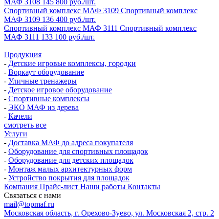
МАФ 3108
145 800 руб./шт.
Спортивный комплекс МАФ 3109
Спортивный комплекс
МАФ 3109
136 400 руб./шт.
Спортивный комплекс МАФ 3111
Спортивный комплекс
МАФ 3111
133 100 руб./шт.
Продукция
-
Детские игровые комплексы, городки
-
Воркаут оборудование
-
Уличные тренажеры
-
Детское игровое оборудование
-
Спортивные комплексы
-
ЭКО МАФ из дерева
-
Качели
смотреть все
Услуги
-
Доставка МАФ до адреса покупателя
-
Оборудование для спортивных площадок
-
Оборудование для детских площадок
-
Монтаж малых архитектурных форм
-
Устройство покрытия для площадок
Компания
Прайс-лист
Наши работы
Контакты
Связаться с нами
mail@topmaf.ru
Московская область, г. Орехово-Зуево, ул. Московская 2, стр. 2